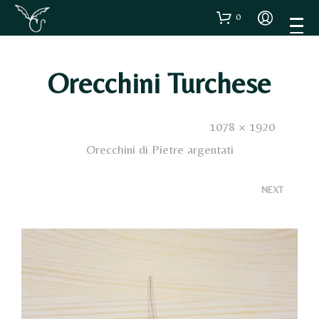
0
Orecchini Turchese
Published
21 Ottobre 2020
. Size:
1078 × 1920
in
Orecchini di Pietre argentati
<
>
NEXT