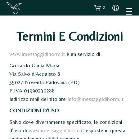
0
Termini E Condizioni
www.imessaggidihorm.it
è un servizio di
Gottardo Giulia Maria
Via Salvo d’Acquisto 8
35027 Noventa Padovana (PD)
P.IVA 04990230288
Indirizzo mail del titolare
Info@messaggidihorm.it
CONDIZIONI D’USO
Salvo dove diversamente specificato, le condizioni
d’uso di
www.imessaggidihorm.it
esposte in questa
sezione hanno validità generale.