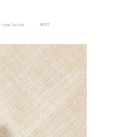
U
N
P
R
 con laccio
>
O
NEXT
D
O
T
T
O
N
E
L
C
A
R
R
E
L
L
O
.