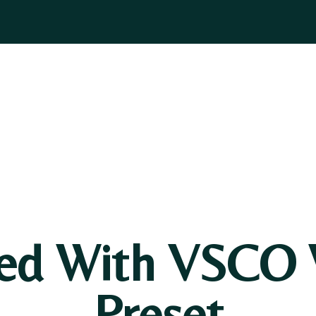
ASOGNI
GIOIELLI
BOMBONIERE
PELLETTERIA
BLOG
sed With VSCO 
Preset