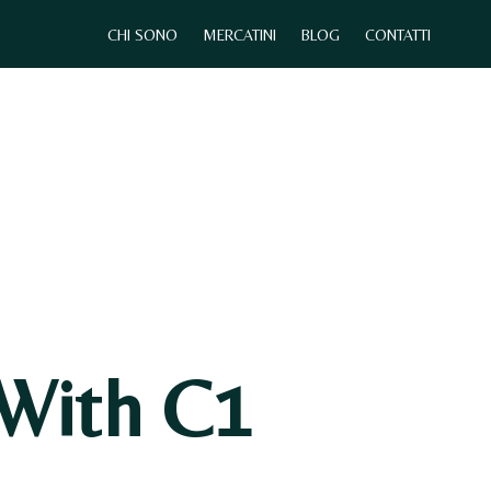
CHI SONO
MERCATINI
BLOG
CONTATTI
0
CHI SONO
MERCATINI
CONTATTI
With C1
N
E
S
S