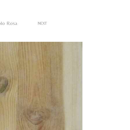
U
N
P
R
olo Rosa
>
O
NEXT
D
O
T
T
O
N
E
L
C
A
R
R
E
L
L
O
.