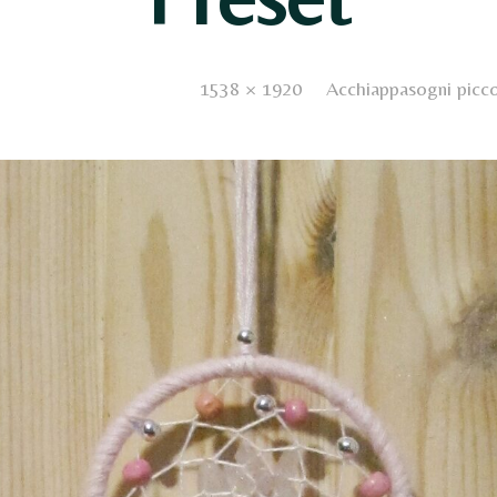
hed
9 Gennaio 2021
. Size:
1538 × 1920
in
Acchiappasogni picc