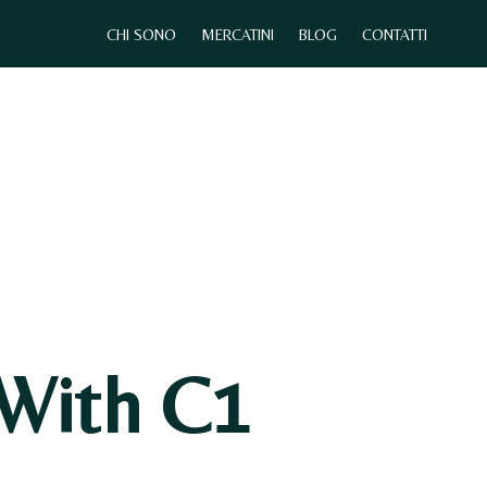
CHI SONO
MERCATINI
BLOG
CONTATTI
0
CHI SONO
MERCATINI
CONTATTI
With C1
N
E
S
S