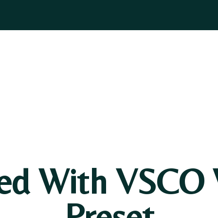
ASOGNI
GIOIELLI
BOMBONIERE
PELLETTERIA
BLOG
sed With VSCO 
Preset