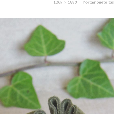
ished
20 Febbraio 2021
. Size:
1265 × 1580
in
Portamonete tas