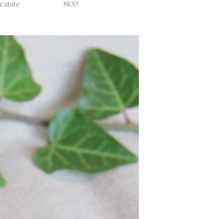
U
cabile
>
NEXT
N
P
R
O
D
O
T
T
O
N
E
L
C
A
R
R
E
L
L
O
.