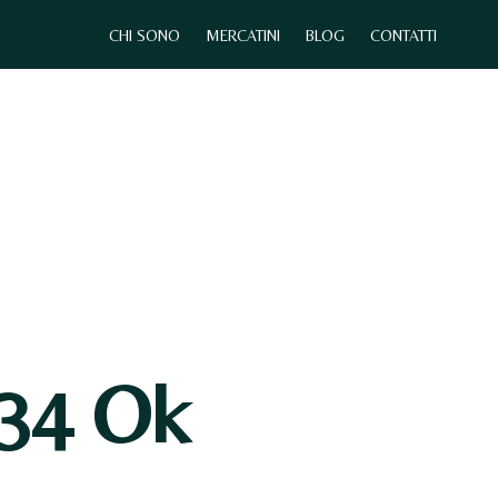
CHI SONO
MERCATINI
BLOG
CONTATTI
0
CHI SONO
MERCATINI
CONTATTI
34 Ok
N
E
S
S