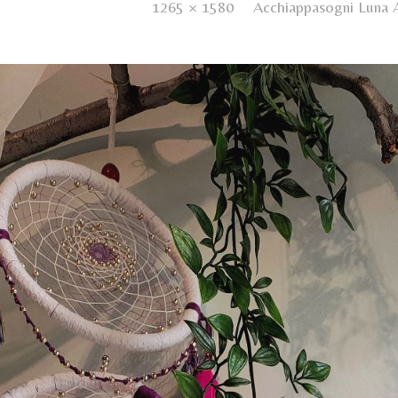
ed
13 Marzo 2021
. Size:
1265 × 1580
in
Acchiappasogni Luna 