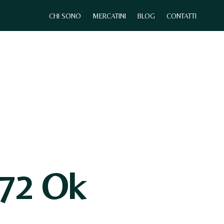
CHI SONO
MERCATINI
BLOG
CONTATTI
0
CHI SONO
MERCATINI
CONTATTI
72 Ok
N
E
S
S