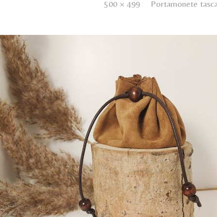
lished
8 Febbraio 2022
. Size:
500 × 499
in
Portamonete tasca