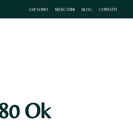
CHI SONO
MERCATINI
BLOG
CONTATTI
0
CHI SONO
MERCATINI
CONTATTI
80 Ok
N
E
S
S