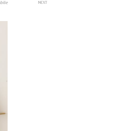
U
bile
>
NEXT
N
P
R
O
D
O
T
T
O
N
E
L
C
A
R
R
E
L
L
O
.