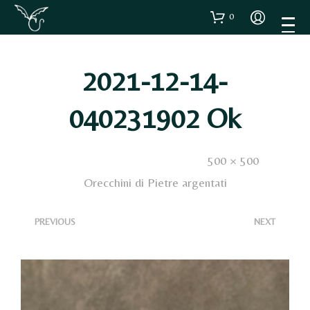
0
2021-12-14-
040231902 Ok
Published
8 Febbraio 2022
. Size:
500 × 500
in
Orecchini di Pietre argentati
<
>
PREVIOUS
NEXT