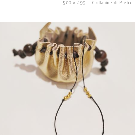
ished
9 Febbraio 2022
. Size:
500 × 499
in
Collanine di Pietre