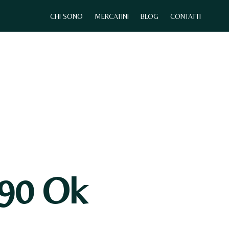
CHI SONO
MERCATINI
BLOG
CONTATTI
0
CHI SONO
MERCATINI
CONTATTI
90 Ok
N
E
S
S