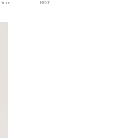
U
 Dure
>
NEXT
N
P
R
O
D
O
T
T
O
N
E
L
C
A
R
R
E
L
L
O
.