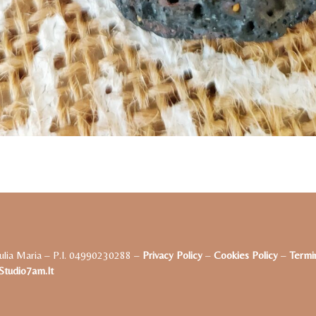
ulia Maria – P.I. 04990230288 –
Privacy Policy
–
Cookies Policy
–
Termin
tudio7am.it