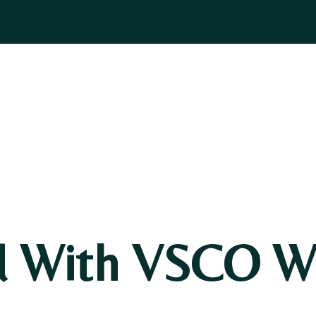
ASOGNI
GIOIELLI
BOMBONIERE
PELLETTERIA
BLOG
d With VSCO Wi