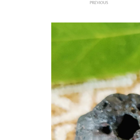
<
Publ
PREVIOUS