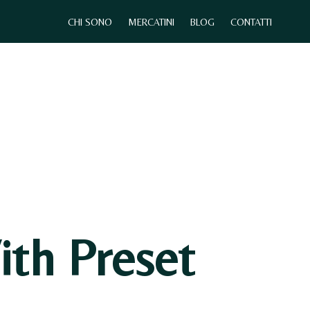
CHI SONO
MERCATINI
BLOG
CONTATTI
0
CHI SONO
MERCATINI
CONTATTI
th Preset
N
E
S
S