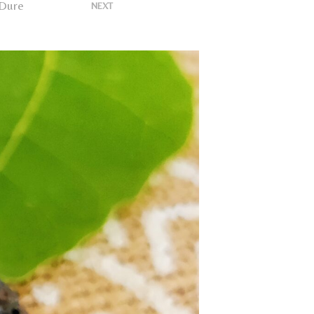
U
 Dure
>
NEXT
N
P
R
O
D
O
T
T
O
N
E
L
C
A
R
R
E
L
L
O
.