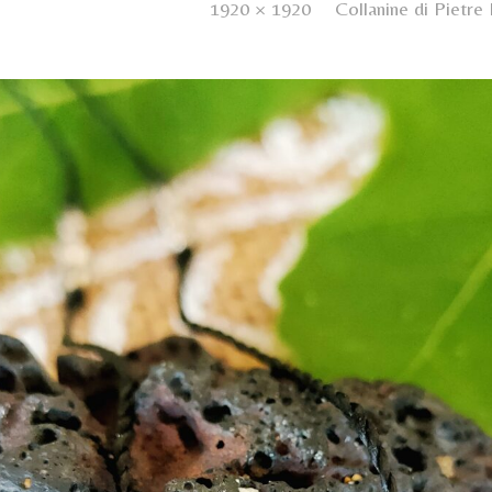
ished
8 Luglio 2023
. Size:
1920 × 1920
in
Collanine di Pietre