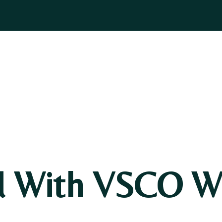
ASOGNI
GIOIELLI
BOMBONIERE
PELLETTERIA
BLOG
d With VSCO Wi