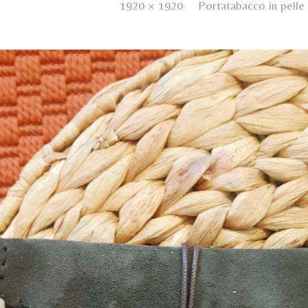
d
18 Ottobre 2023
. Size:
1920 × 1920
in
Portatabacco in pelle