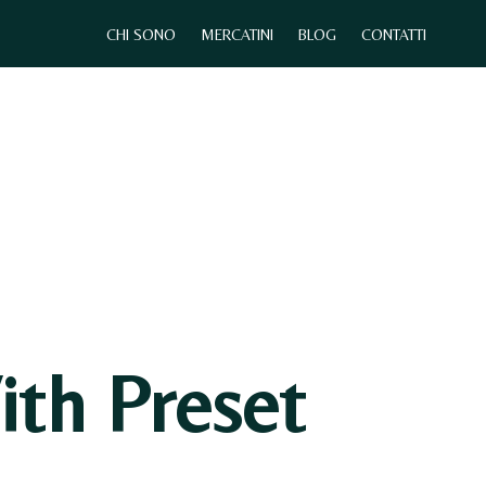
CHI SONO
MERCATINI
BLOG
CONTATTI
0
CHI SONO
MERCATINI
CONTATTI
th Preset
N
E
S
S