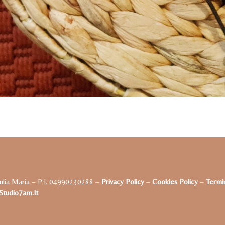
ulia Maria – P.I. 04990230288 –
Privacy Policy
–
Cookies Policy
–
Termin
tudio7am.it