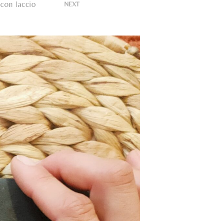
U
 con laccio
>
NEXT
N
P
R
O
D
O
T
T
O
N
E
L
C
A
R
R
E
L
L
O
.