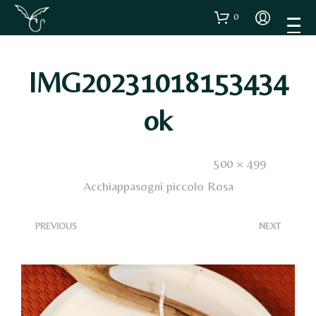
0
IMG20231018153434
Ok
Published
18 Ottobre 2023
. Size:
500 × 499
in
Acchiappasogni piccolo Rosa
<
>
PREVIOUS
NEXT