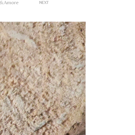
U
ia&Amore
>
NEXT
N
P
R
O
D
O
T
T
O
N
E
L
C
A
R
R
E
L
L
O
.