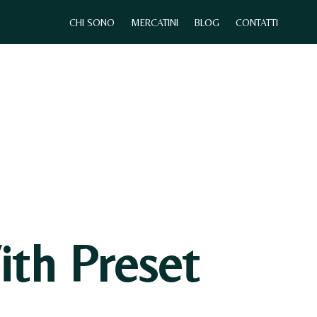
CHI SONO
MERCATINI
BLOG
CONTATTI
0
CHI SONO
MERCATINI
CONTATTI
th Preset
N
E
S
S