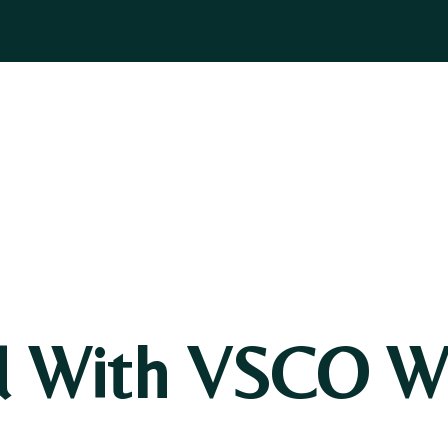
ASOGNI
GIOIELLI
BOMBONIERE
PELLETTERIA
BLOG
d With VSCO Wi