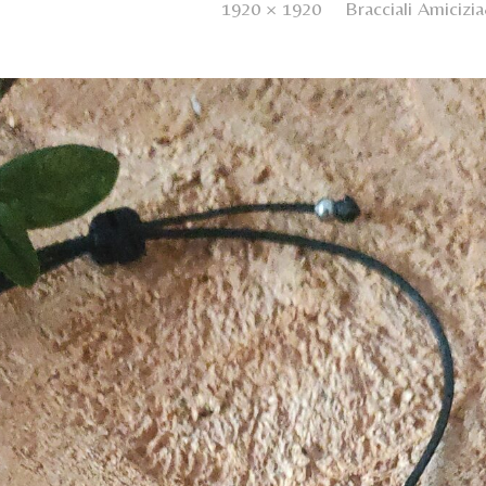
ed
25 Novembre 2024
. Size:
1920 × 1920
in
Bracciali Amiciz