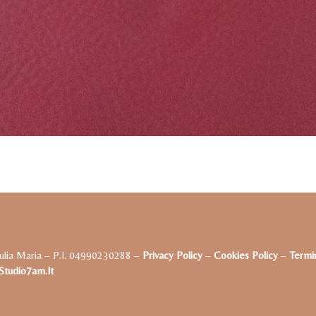
ulia Maria – P.I. 04990230288 –
Privacy Policy
–
Cookies Policy
–
Termin
tudio7am.it