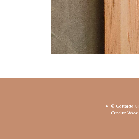
© Gottardo Gi
Credits:
Www.s