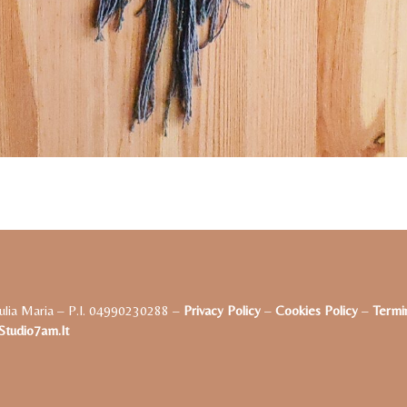
ulia Maria – P.I. 04990230288 –
Privacy Policy
–
Cookies Policy
–
Termin
tudio7am.it