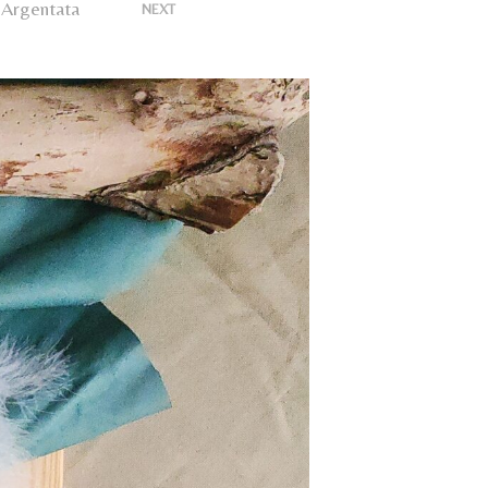
U
 Argentata
>
NEXT
N
P
R
O
D
O
T
T
O
N
E
L
C
A
R
R
E
L
L
O
.