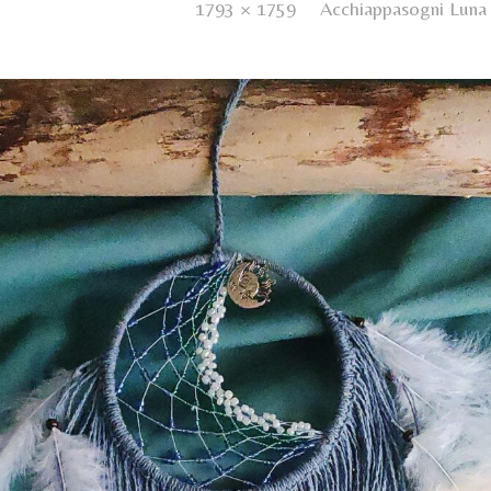
d
4 Dicembre 2024
. Size:
1793 × 1759
in
Acchiappasogni Luna