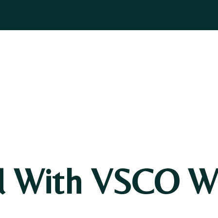
ASOGNI
GIOIELLI
BOMBONIERE
PELLETTERIA
BLOG
d With VSCO Wi