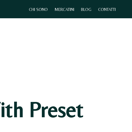
CHI SONO
MERCATINI
BLOG
CONTATTI
0
CHI SONO
MERCATINI
CONTATTI
th Preset
N
E
S
S