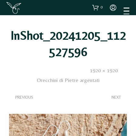
0
InShot_20241205_112
527596
Published
5 Dicembre 2024
. Size:
1920 × 1920
in
Orecchini di Pietre argentati
<
>
PREVIOUS
NEXT