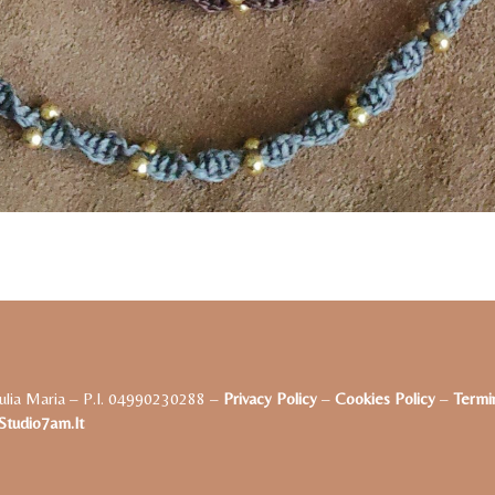
ulia Maria – P.I. 04990230288 –
Privacy Policy
–
Cookies Policy
–
Termin
tudio7am.it