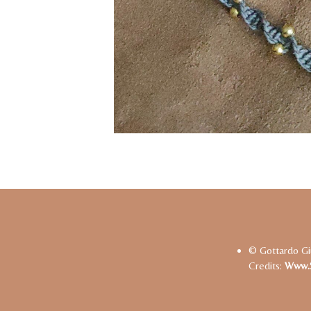
© Gottardo Gi
Credits:
Www.s