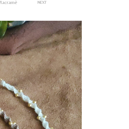
U
 Macramè
>
NEXT
N
P
R
O
D
O
T
T
O
N
E
L
C
A
R
R
E
L
L
O
.