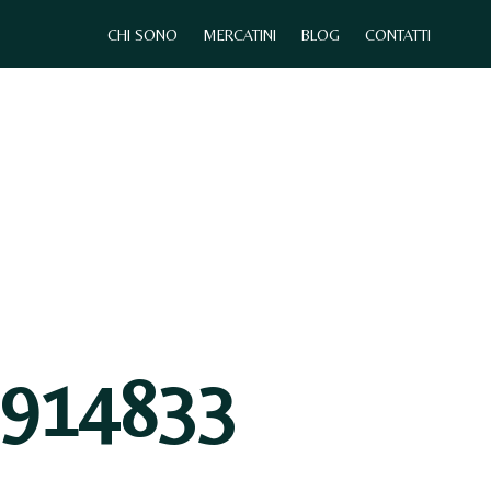
CHI SONO
MERCATINI
BLOG
CONTATTI
0
CHI SONO
MERCATINI
CONTATTI
5914833
N
E
S
S