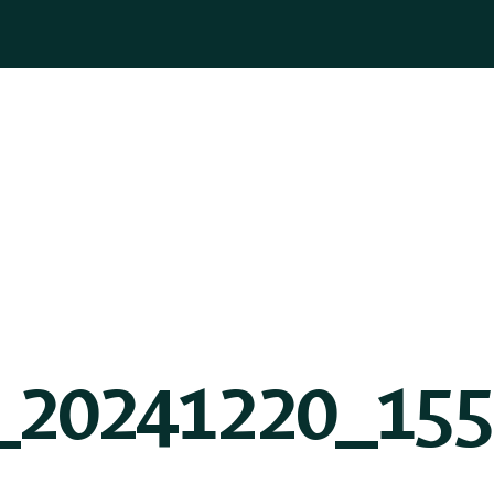
ASOGNI
GIOIELLI
BOMBONIERE
PELLETTERIA
BLOG
_20241220_15