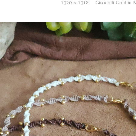
ed
20 Dicembre 2024
. Size:
1920 × 1918
in
Girocolli Gold in