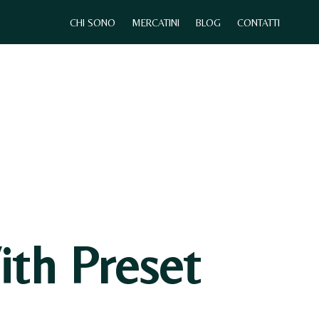
CHI SONO
MERCATINI
BLOG
CONTATTI
0
CHI SONO
MERCATINI
CONTATTI
th Preset
N
E
S
S