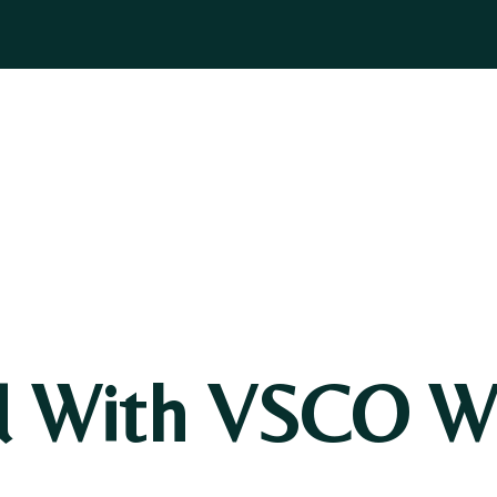
ASOGNI
GIOIELLI
BOMBONIERE
PELLETTERIA
BLOG
d With VSCO Wi