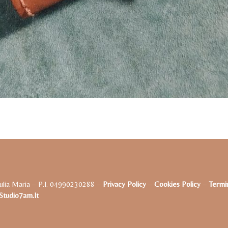
ulia Maria – P.I. 04990230288 –
Privacy Policy
–
Cookies Policy
–
Termin
tudio7am.it