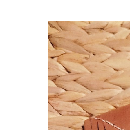
<
Publis