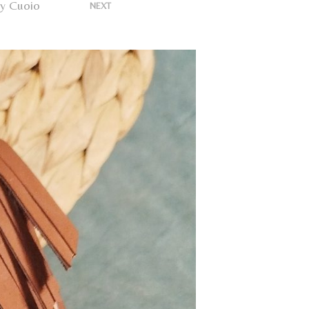
U
ry Cuoio
>
NEXT
N
P
R
O
D
O
T
T
O
N
E
L
C
A
R
R
E
L
L
O
.