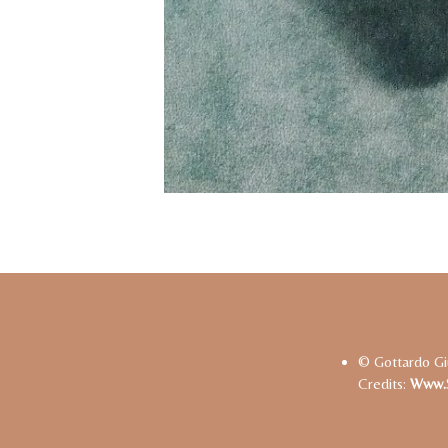
© Gottardo Gi
Credits:
Www.s