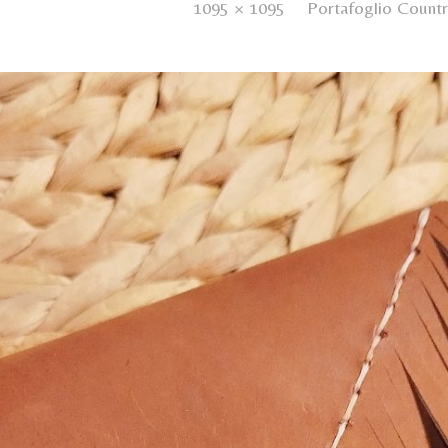
hed
12 Febbraio 2025
. Size:
1095 × 1095
in
Portafoglio Count