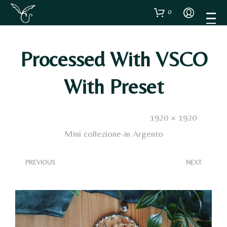
0
Processed With VSCO
With Preset
Published
24 Febbraio 2025
. Size:
1920 × 1920
in
Mini collezione-in Argento
<
>
PREVIOUS
NEXT