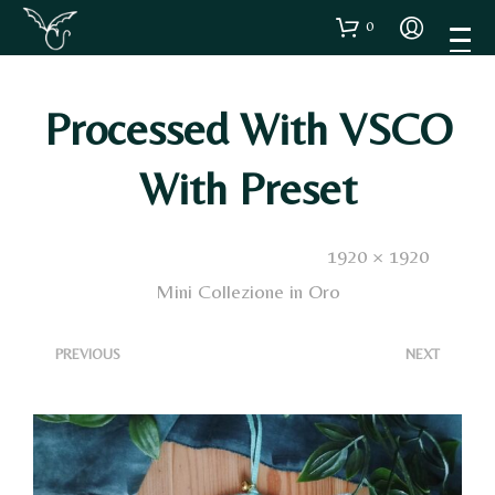
0
Processed With VSCO
With Preset
Published
24 Febbraio 2025
. Size:
1920 × 1920
in
Mini Collezione in Oro
<
>
PREVIOUS
NEXT