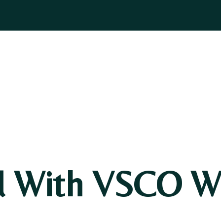
ASOGNI
GIOIELLI
BOMBONIERE
PELLETTERIA
BLOG
d With VSCO Wi