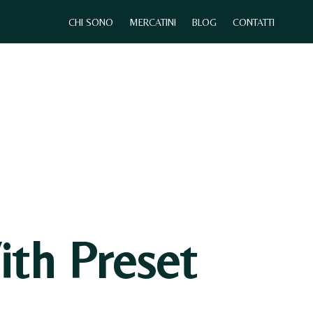
CHI SONO
MERCATINI
BLOG
CONTATTI
0
CHI SONO
MERCATINI
CONTATTI
th Preset
N
E
S
S