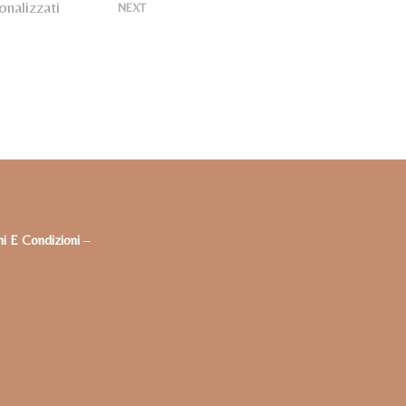
U
nalizzati
>
NEXT
N
P
R
O
D
O
T
T
O
N
E
L
C
i E Condizioni
–
A
R
R
E
L
L
O
.