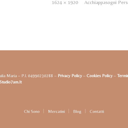
ed
19 Gennaio 2023
. Size:
1624 × 1920
in
Acchiappasogni Perso
ulia Maria – P.I. 04990230288 –
Privacy Policy
–
Cookies Policy
–
Termin
tudio7am.it
Chi Sono
Mercatini
Blog
Contatti