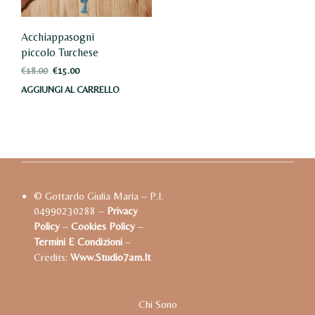
Acchiappasogni
piccolo Turchese
Il
Il
€
18.00
€
15.00
prezzo
prezzo
AGGIUNGI AL CARRELLO
originale
attuale
era:
è:
€18.00.
€15.00.
© Gottardo Giulia Maria – P.I.
04990230288 –
Privacy
Policy
–
Cookies Policy
–
Termini E Condizioni
–
Credits:
Www.studio7am.it
Chi Sono