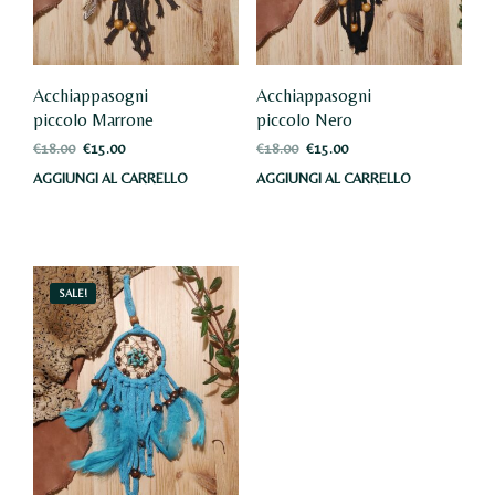
Acchiappasogni
Acchiappasogni
piccolo Marrone
piccolo Nero
Il
Il
Il
Il
€
18.00
€
15.00
€
18.00
€
15.00
prezzo
prezzo
prezzo
prezzo
AGGIUNGI AL CARRELLO
AGGIUNGI AL CARRELLO
originale
attuale
originale
attuale
era:
è:
era:
è:
€18.00.
€15.00.
€18.00.
€15.00.
SALE!