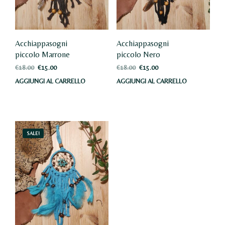
Acchiappasogni
Acchiappasogni
piccolo Marrone
piccolo Nero
Il
Il
Il
Il
€
18.00
€
15.00
€
18.00
€
15.00
prezzo
prezzo
prezzo
prezzo
AGGIUNGI AL CARRELLO
AGGIUNGI AL CARRELLO
originale
attuale
originale
attuale
era:
è:
era:
è:
€18.00.
€15.00.
€18.00.
€15.00.
SALE!