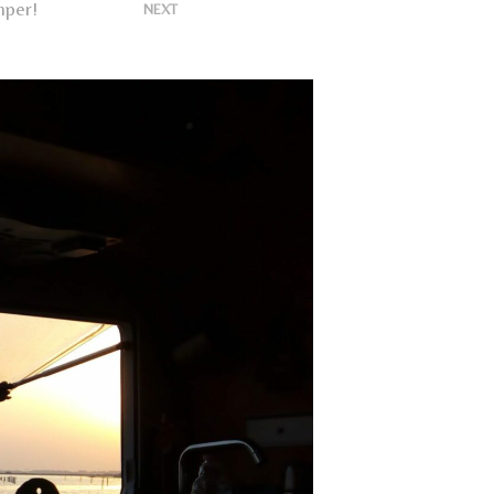
U
mper!
>
NEXT
N
P
R
O
D
O
T
T
O
N
E
L
C
A
R
R
E
L
L
O
.