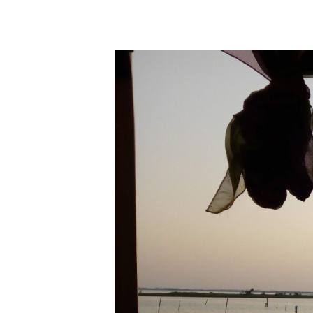
<
Publ