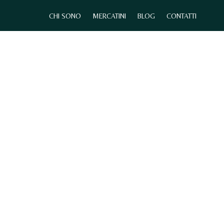
CHI SONO
MERCATINI
BLOG
CONTATTI
0
CHI SONO
MERCATINI
CONTATTI
N
E
S
S