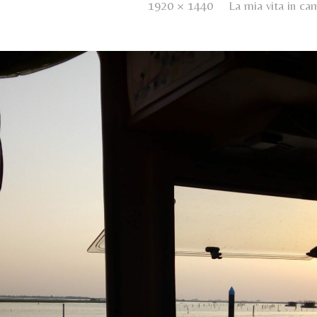
ished
4 Febbraio 2020
. Size:
1920 × 1440
in
La mia vita in ca