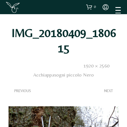
0
IMG_20180409_1806
15
Published
14 Gennaio 2019
. Size:
1920 × 2560
in
Acchiappasogni piccolo Nero
<
>
PREVIOUS
NEXT