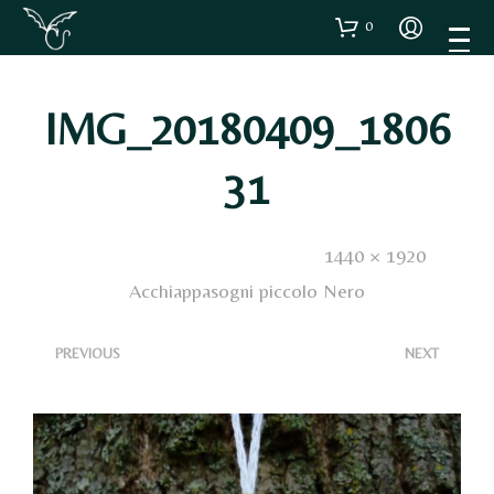
0
IMG_20180409_1806
31
Published
14 Gennaio 2019
. Size:
1440 × 1920
in
Acchiappasogni piccolo Nero
<
>
PREVIOUS
NEXT