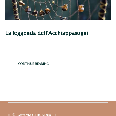
La leggenda dell’Acchiappasogni
Una vecchia leggenda parla di come la divinità Iktome
donò il primo acchiappasogni alle tribù.…
CONTINUE READING
© Gottardo Giulia Maria – P.I.